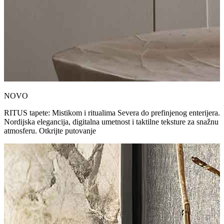
NOVO
RITUS tapete: Mistikom i ritualima Severa do prefinjenog enterijera.
Nordijska elegancija, digitalna umetnost i taktilne teksture za snažnu
atmosferu. Otkrijte putovanje