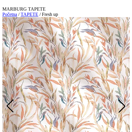
MARBURG TAPETE
Početna
/
TAPETE
/
Fresh up